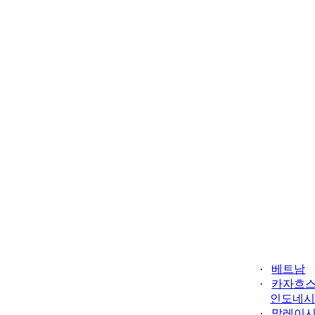
·
베트남
·
카자흐
인도네
·
말레이