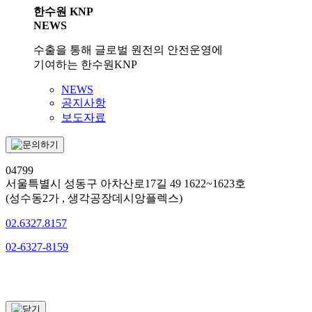
한수원 KNP
NEWS
수출을 통해 글로벌 원전의 안전운영에
기여하는 한수원KNP
NEWS
공지사항
보도자료
04799
서울특별시 성동구 아차산로17길 49 1622~1623호
(성수동2가 , 생각공장데시앙플렉스)
02.6327.8157
02-6327-8159
문의하기