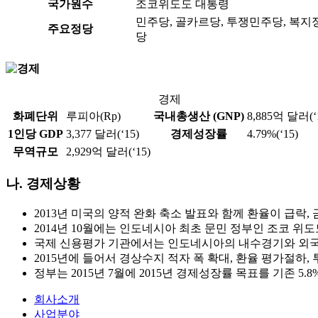
국가원수
조코위도도 대통령
민주당, 골카르당, 투쟁민주당, 복지
주요정당
당
경제
화폐단위
루피아(Rp)
국내총생산 (GNP)
8,885억 달러(‘
1인당 GDP
3,377 달러(‘15)
경제성장률
4.79%(‘15)
무역규모
2,929억 달러(‘15)
나. 경제상황
2013년 미국의 양적 완화 축소 발표와 함께 환율이 급
2014년 10월에는 인도네시아 최초 문민 정부인 조코 위
국제 신용평가 기관에서는 인도네시아의 내수경기와 외국인
2015년에 들어서 경상수지 적자 폭 확대, 환율 평가절하
정부는 2015년 7월에 2015년 경제성장률 목표를 기존 5.8
회사소개
사업분야