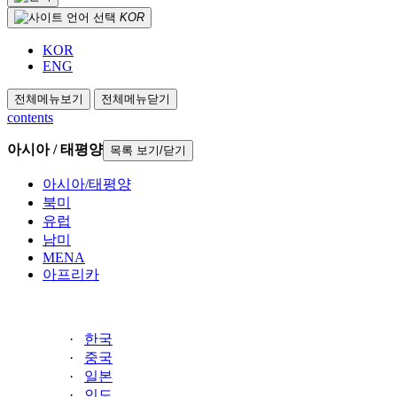
KOR
KOR
ENG
전체메뉴보기
전체메뉴닫기
contents
아시아 / 태평양
목록 보기/닫기
아시아/태평양
북미
유럽
남미
MENA
아프리카
·
한국
·
중국
·
일본
·
인도