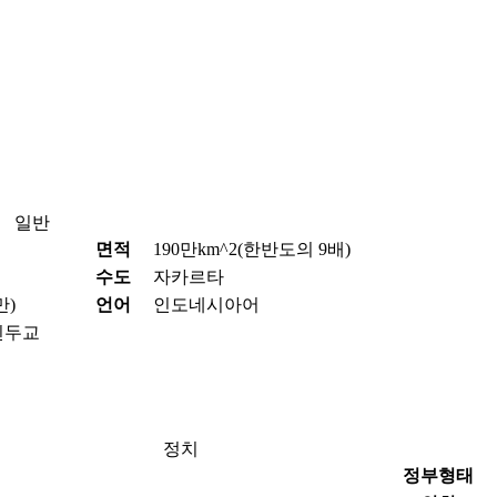
일반
면적
190만km^2(한반도의 9배)
수도
자카르타
만)
언어
인도네시아어
 힌두교
정치
정부형태