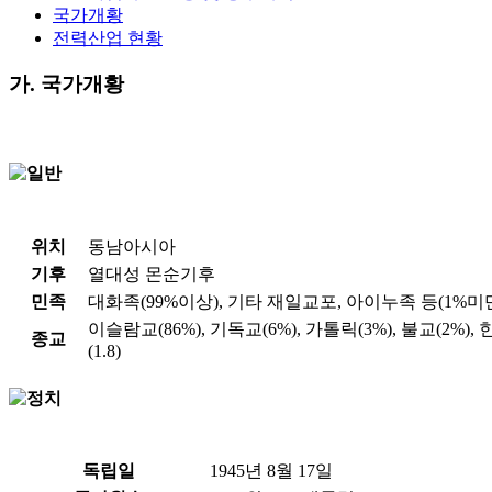
국가개황
전력산업 현황
가. 국가개황
위치
동남아시아
기후
열대성 몬순기후
민족
대화족(99%이상), 기타 재일교포, 아이누족 등(1%미
이슬람교(86%), 기독교(6%), 가톨릭(3%), 불교(2%),
종교
(1.8)
독립일
1945년 8월 17일