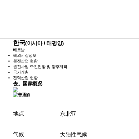
한국
(아시아 / 태평양)
베트남
해외시장정보
원전산업 현황
원전사업 추진현황 및 향후계획
국가개황
전력산업 현황
去。
国家概况
地点
东北亚
气候
大陆性气候