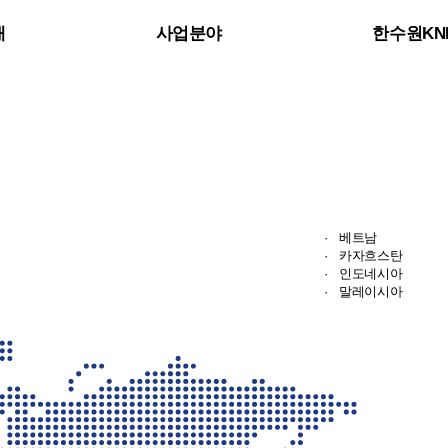
개
사업분야
한수원KNP
·
베트남
·
카자흐스탄
·
인도네시아
·
말레이시아