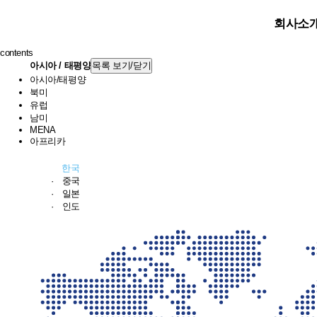
회사소
한수원 KNP
contents
아시아 / 태평양
목록 보기/닫기
아시아/태평양
북미
유럽
남미
MENA
아프리카
한국
·
중국
·
일본
·
인도