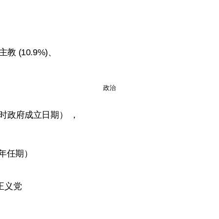
主教 (10.9%)、
政治
（临时政府成立日期） ，
）
5年任期）
正义党