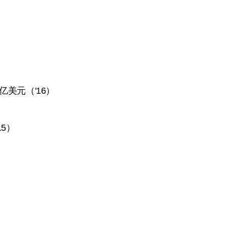
 万亿美元（'16）
15）