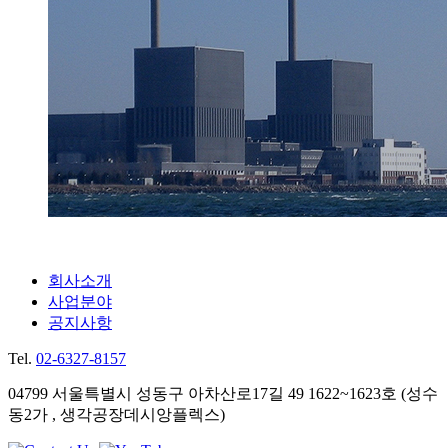
회사소개
사업분야
공지사항
Tel.
02-6327-8157
04799 서울특별시 성동구 아차산로17길 49 1622~1623호
(성수
동2가 , 생각공장데시앙플렉스)