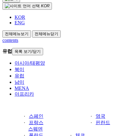
KOR
KOR
ENG
전체메뉴보기
전체메뉴닫기
contents
유럽
목록 보기/닫기
아시아/태평양
북미
유럽
남미
MENA
아프리카
·
스페인
·
영국
·
프랑스
·
핀란드
스웨덴
·
폴란드
·
체코